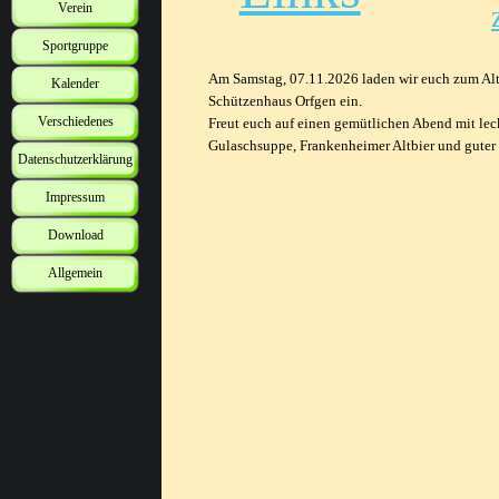
Verein
Sportgruppe
Am Samstag, 07.11.2026 laden wir euch zum Alt
Kalender
Schützenhaus Orfgen ein.
Verschiedenes
Freut euch auf einen gemütlichen Abend mit leck
Gulaschsuppe, Frankenheimer Altbier und gute
Datenschutzerklärung
Impressum
Download
Allgemein