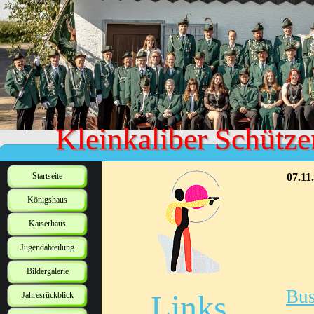
Kleinkaliber Schütze
Startseite
07.11
Königshaus
Kaiserhaus
Jugendabteilung
Bildergalerie
Bus
Links
Jahresrückblick