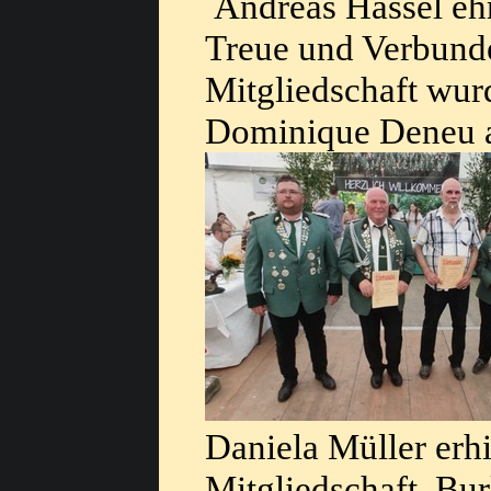
Andreas Hassel ehrt
Treue und Verbunde
Mitgliedschaft wu
Dominique Deneu a
Daniela Müller erhi
Mitgliedschaft. Bu