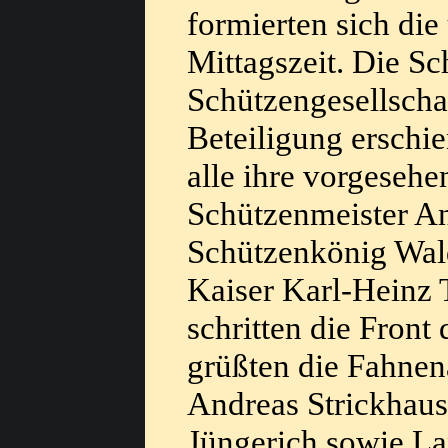
formierten sich die
Mittagszeit. Die S
Schützengesellschaf
Beteiligung erschi
alle ihre vorgeseh
Schützenmeister An
Schützenkönig Wal
Kaiser Karl-Heinz 
schritten die Fron
grüßten die Fahnen
Andreas Strickhau
Jüngerich sowie Lan