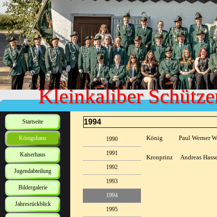
Kleinkaliber Schütze
1994
Startseite
König Paul Werner W
Königshaus
1990
1991
Kaiserhaus
Kronprinz Andreas Hasse
1992
Jugendabteilung
1993
Bildergalerie
1994
Jahresrückblick
1995