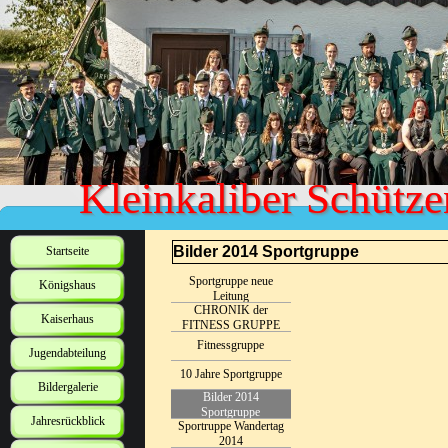
Kleinkaliber Schütze
Bilder 2014 Sportgruppe
Startseite
Sportgruppe neue
Königshaus
Leitung
CHRONIK der
Kaiserhaus
FITNESS GRUPPE
des KKSV ORFGEN
Fitnessgruppe
Jugendabteilung
10 Jahre Sportgruppe
Bildergalerie
Bilder 2014
Sportgruppe
Jahresrückblick
Sportruppe Wandertag
2014