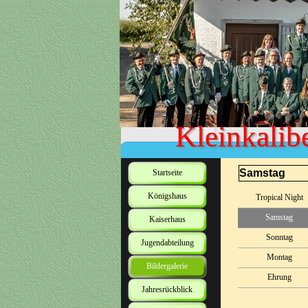
Kleinkalib
Samstag
Startseite
Königshaus
Tropical Night
Samstag
Kaiserhaus
Sonntag
Jugendabteilung
Montag
Bildergalerie
Ehrung
Jahresrückblick